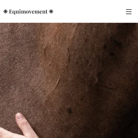
❈ Equimovement ❈